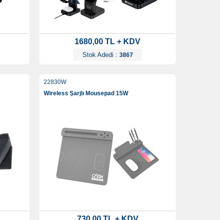
1680,00 TL + KDV
Stok Adedi :
3867
22830W
Wireless Şarjlı Mousepad 15W
730,00 TL + KDV