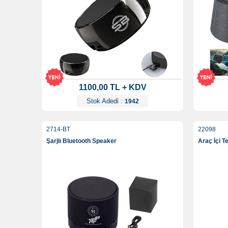
1100,00 TL + KDV
Stok Adedi :
1942
2714-BT
22098
Şarjlı Bluetooth Speaker
Araç İçi T