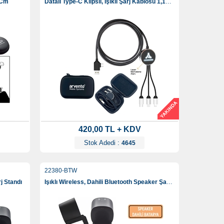
5 Cm
Datalı Type-C Klipsli, Işıklı Şarj Kablosu 1,15 Cm
420,00 TL + KDV
Stok Adedi :
4645
22380-BTW
j Standı
Işıklı Wireless, Dahili Bluetooth Speaker Şarj Standı