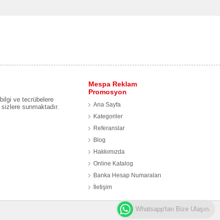
Mespa Reklam
Promosyon
ilgi ve tecrübelere
Ana Sayfa
i sizlere sunmaktadır.
Kategoriler
Referanslar
Blog
.
Hakkımızda
Online Katalog
Banka Hesap Numaraları
İletişim
Whatsapp'tan Bize Ulaşın.
Web Tasarım