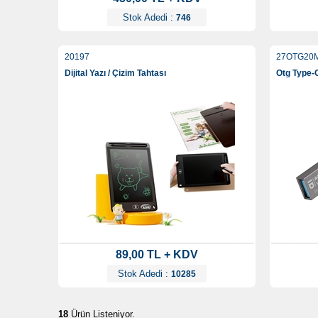
Stok Adedi :
746
20197
27OTG20
Dijital Yazı / Çizim Tahtası
Otg Type-C
89,00 TL + KDV
Stok Adedi :
10285
18
Ürün Listeniyor.