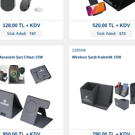
128,00 TL + KDV
520,00 TL + KDV
Stok Adedi :
Stok Adedi :
747
573
22850W
Masaüstü Şarj Cihazı 15W
Wireless Şarjlı Kalemlik 15W
950,00 TL + KDV
790,00 TL + KDV