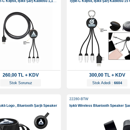
Datalı Type-C Klipsli, Işıklı Şarj Kablosu 1,15 Cm Kılıfsız
Type-C Klipsli, Işıklı Şarj Kablosu 1
260,00 TL + KDV
300,00 TL + KDV
Stok Sorunuz
Stok Adedi :
6604
22280-BTW
ıklı Logo , Bluetooth Şarjlı Speaker
Işıklı Wireless Bluetooth Speaker Şar