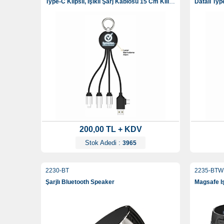
Type-C Klipsli, Işıklı Şarj Kablosu 15 Cm Kılıfsız
200,00 TL + KDV
Stok Adedi :
3965
2230-BT
2235-BTW
Şarjlı Bluetooth Speaker
Magsafe Iş